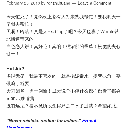
February 25, 2010
by
renzhi.huang
Leave a Comment
今天忙死了！竟然晚上都有人打来找我帮忙！要我明天一
早就去帮忙！
天啊！哈哈！真是太Exciting了吧？今天也尝了Winnie从
北海道带来的
白色恋人饼！真好吃！真的！很浓郁的香草！松脆的夹心
饼干！
Hot Air?
多说无疑，我最不喜欢的，就是拖泥带水，拐弯抹角。要
做嘛，就要
大刀阔斧，勇于创新！成天说个不停什么都不做看了都会
Sian…难道我
没有远见？看不见所以觉得只是口水多过茶？希望如此。
"Never mistake motion for action."
Ernest
Hemingway