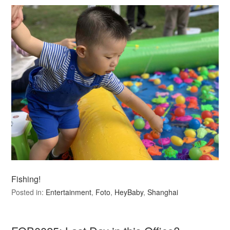
Fishing!
Posted in:
Entertainment
,
Foto
,
HeyBaby
,
Shanghai