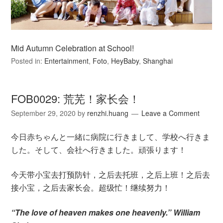
Mid Autumn Celebration at School!
Posted in:
Entertainment
,
Foto
,
HeyBaby
,
Shanghai
FOB0029: 荒芜！家长会！
September 29, 2020
by
renzhi.huang
Leave a Comment
今日赤ちゃんと一緒に病院に行きまして、学校へ行きま
した。そして、会社へ行きました。頑張ります！
今天带小宝去打预防针，之后去托班，之后上班！之后去
接小宝，之后去家长会。超级忙！继续努力！
“The love of heaven makes one heavenly.” William