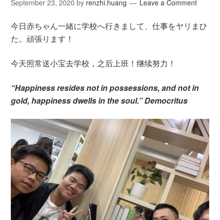
September 23, 2020
by
renzhi.huang
Leave a Comment
今日赤ちゃん一緒に学校へ行きまして、仕事をヤリまひ
た。頑張ります！
今天照常送小宝去学校，之后上班！继续努力！
“Happiness resides not in possessions, and not in
gold, happiness dwells in the soul.” Democritus