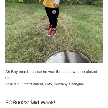
Ah Boy emo because he was the last few to be picked
up…
Posted in:
Entertainment
,
Foto
,
HeyBaby
,
Shanghai
FOB0023: Mid Week!