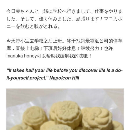
今日赤ちゃんと一緒に学校へ行きまして、仕事をやりま
した。そして、佳く休みました。頑張ります！マニカホ
ニーを飲むと咳がとれる。
今天带小宝去学校之后上班。终于找到最靠近公司的停车
库，直接上电梯！下班后好好休息！继续努力！也许
manuka honey可以帮助我缓解我的咳嗽！
“It takes half your life before you discover life is a do-
it-yourself project.” Napoleon Hill