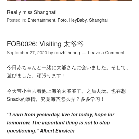
Really miss Shanghai!
Posted in:
Entertainment
,
Foto
,
HeyBaby
,
Shanghai
FOB0026: Visiting 太爷爷
September 27, 2020
by
renzhi.huang
Leave a Comment
今日赤ちゃんと一緒に大爺さんに会いました。そして、
遊びました。頑張ります！
今天带小宝去看他上海的太爷爷了。之后去玩。也在想
Snack的事情。究竟海苔怎么弄？多多学习！
“Learn from yesterday, live for today, hope for
tomorrow. The important thing is not to stop
questioning.” Albert Einstein