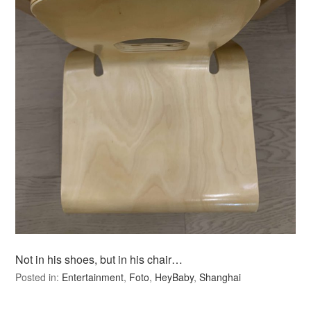
Not in his shoes, but in his chair…
Posted in:
Entertainment
,
Foto
,
HeyBaby
,
Shanghai