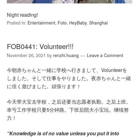
Night reading!
Posted in:
Entertainment
,
Foto
,
HeyBaby
,
Shanghai
FOB0441: Volunteer!!!
November 26, 2021
by
renzhi.huang
Leave a Comment
今朝赤ちゃんと一緒に学校へ行きまして、Volunteerを
しました。そして仕事をやりました。夜赤ちゃんと一緒
に佳く遊びました。頑張ります！
今天带大宝去学校，之后还要当志愿者执勤。之后上班。
幸亏工作学校只要5分钟路。下班后陪大小宝玩。继续努
力！
“Knowledge is of no value unless you put it into