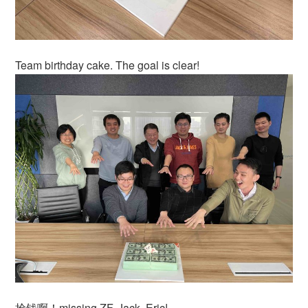
Team birthday cake. The goal is clear!
抢钱啊！missing ZF, Jack, Eric!