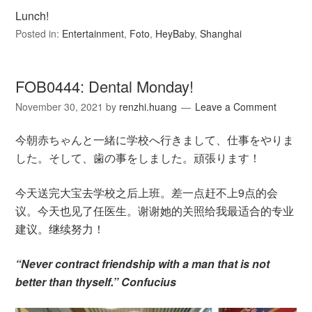
Lunch!
Posted in:
Entertainment
,
Foto
,
HeyBaby
,
Shanghai
FOB0444: Dental Monday!
November 30, 2021
by
renzhi.huang
Leave a Comment
今朝赤ちゃんと一緒に学校へ行きまして、仕事をやりま
した。そして、歯の事をしました。頑張ります！
今天送完大宝去学校之后上班。差一点赶不上9点的会
议。今天也见了任医生。谢谢她的关照给我最适合的专业
建议。继续努力！
“Never contract friendship with a man that is not
better than thyself.” Confucius