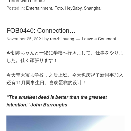
Lunch with clients!
Posted in:
Entertainment
,
Foto
,
HeyBaby
,
Shanghai
FOB0440: Connection…
November 25, 2021
by
renzhi.huang
Leave a Comment
今朝赤ちゃんと一緒に学校へ行きまして、仕事をやりま
した。佳く頑張ります！
今天带大宝去学校，之后上班。今天也庆祝了新同事加入
还有11月同事生日。喜欢蛋糕的设计！
“The smallest deed is better than the greatest
intention.” John Burroughs