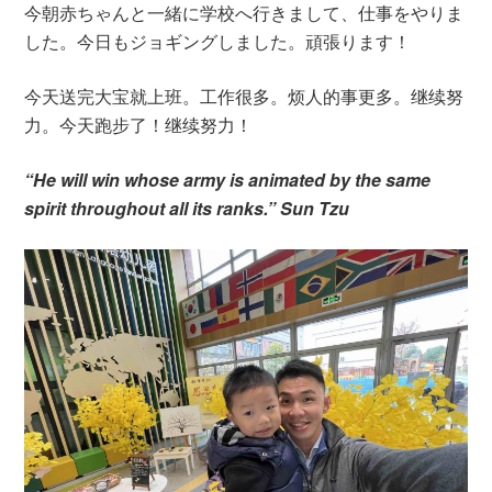
今朝赤ちゃんと一緒に学校へ行きまして、仕事をやりま
した。今日もジョギングしました。頑張ります！
今天送完大宝就上班。工作很多。烦人的事更多。继续努
力。今天跑步了！继续努力！
“He will win whose army is animated by the same
spirit throughout all its ranks.” Sun Tzu