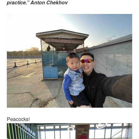
practice.” Anton Chekhov
Peacocks!