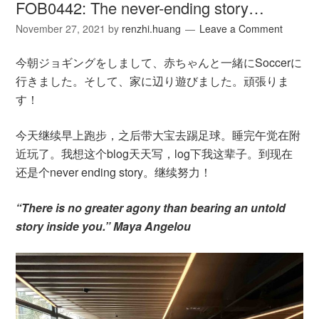
FOB0442: The never-ending story…
November 27, 2021
by
renzhi.huang
Leave a Comment
今朝ジョギングをしまして、赤ちゃんと一緒にSoccerに
行きました。そして、家に辺り遊びました。頑張りま
す！
今天继续早上跑步，之后带大宝去踢足球。睡完午觉在附
近玩了。我想这个blog天天写，log下我这辈子。到现在
还是个never ending story。继续努力！
“There is no greater agony than bearing an untold
story inside you.” Maya Angelou