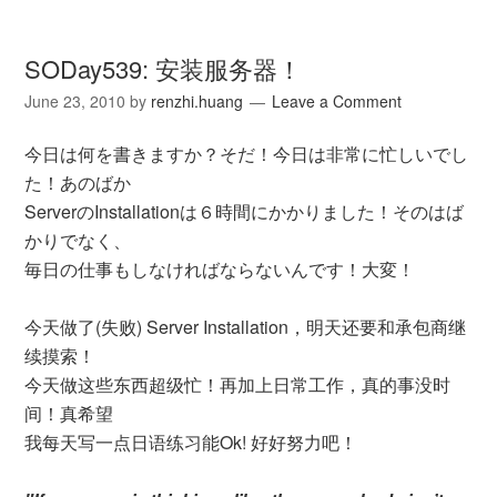
SODay539: 安装服务器！
June 23, 2010
by
renzhi.huang
Leave a Comment
今日は何を書きますか？そだ！今日は非常に忙しいでし
た！あのばか
ServerのInstallationは６時間にかかりました！そのはば
かりでなく、
毎日の仕事もしなければならないんです！大変！
今天做了(失败) Server Installation，明天还要和承包商继
续摸索！
今天做这些东西超级忙！再加上日常工作，真的事没时
间！真希望
我每天写一点日语练习能Ok! 好好努力吧！