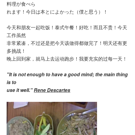
料理が食べら
れます！今日は本とによかった（僕と思う）！
今天和朋友一起吃饭！泰式午餐！好吃！而且不贵！今天
工作虽然
非常紧凑，不过还是把今天该做得都做完了！明天还有更
多挑战！
晚上回到家，就马上去运动跑步！我要充实的过每一天！
"It is not enough to have a good mind; the main thing
is to
use it well."
Rene Descartes