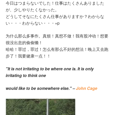
今日はつまらないでした！仕事はたくさんありました
が、少しやりたくなかった。
どうしてそなにたくさん仕事がありますか？わからな
い・・・わからない・・・=p
为什么那么多事作。真烦！真想不做！我有股冲动！想要
很没出息的偷偷懒！
哈哈！罪过，罪过！怎么有那么不好的想法！晚上又去跑
步了！我要健康一点！！
"It is not irritating to be where one is. It is only
irritating to think one
would like to be somewhere else." –
John Cage