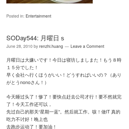
Posted in:
Entertainment
SODay544: 月曜日ｓ
June 28, 2010
by
renzhi.huang
Leave a Comment
月曜日は大嫌いです！今日は寝坊しましまた！もう８時
１５分でした！
早く会社へ行くほうがいい！どうすればいいの？（あり
がとうnonoさん！）
今天睡过头了！惨了！要快点赶去公司才行！要不然就完
了！今天工作还可以，
先过自己的那关“星期一蓝”。然后就工作。咳！做IT 真的
吃力不讨好！晚上也
去跑步运动了！要加油！