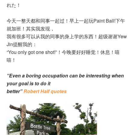
れた！
今天一整天都和同事一起过！早上一起玩Paint Ball!下午
就加班！其实我发现，
我有很多可以从我的同事的身上学的东西！超级谢谢Yew
Jin提醒我的：
“You only got one shot!”！今晚要好好睡觉！休息！嘻
嘻！
“Even a boring occupation can be interesting when
your goal is to do it
better”
Robert Half quotes