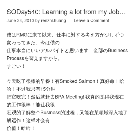
SODay540: Learning a lot from my Job…
June 24, 2010
by
renzhi.huang
Leave a Comment
僕はRMGに来て以来、仕事に対する考え方が少しずつ
変わってきた。今は僕の
仕事本当にいいアルバイトと思います！全部のBusiness
Processを習えますから。
すごい！
今天吃了很棒的早餐！有Smoked Salmon！真好命！哈
哈！不过我只有15分钟
把它吃完！然后就赶去BPA Meeting! 我真的觉得我现在
的工作很棒！能让我很
宏观的了解整个Business的过程，又能在某领域深入地了
解运作！这样才会有
价值！哈哈！