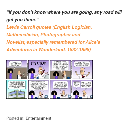
“If you don’t know where you are going, any road will
get you there.”
Lewis Carroll quotes (English Logician,
Mathematician, Photographer and
Novelist, especially remembered for Alice’s
Adventures in Wonderland. 1832-1898)
Posted in:
Entertainment