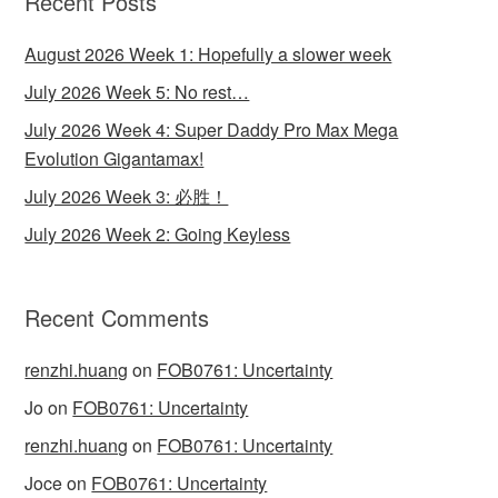
Recent Posts
August 2026 Week 1: Hopefully a slower week
July 2026 Week 5: No rest…
July 2026 Week 4: Super Daddy Pro Max Mega
Evolution Gigantamax!
July 2026 Week 3: 必胜！
July 2026 Week 2: Going Keyless
Recent Comments
renzhi.huang
on
FOB0761: Uncertainty
Jo
on
FOB0761: Uncertainty
renzhi.huang
on
FOB0761: Uncertainty
Joce
on
FOB0761: Uncertainty