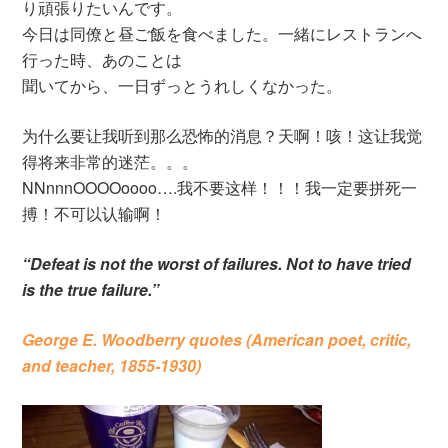
り頑張りたいんです。
今日は同僚と昼ご飯を食べました。一緒にレストランへ
行った時、あのことは
聞いてから、一日ずっとうれしくなかった。
为什么要让我听到那么恐怖的消息？天啊！咳！这让我觉
得将来非常的迷茫。。。
NNnnnOOOOoooo….我不要这样！！！我一定要拼死一
搏！不可以认输啊！
“Defeat is not the worst of failures. Not to have tried
is the true failure.”
George E. Woodberry quotes (American poet, critic,
and teacher, 1855-1930)