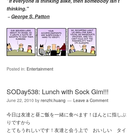
"If everyone is thinking alike, then somebody isn’t
thinking."
George S. Patton
–
Posted in:
Entertainment
SODay538: Lunch with Sock Gim!!!
June 22, 2010
by
renzhi.huang
Leave a Comment
今日は友達と昼ご飯を一緒に食べます！ほんとに指しぶ
りですから
とてもうれしいです！友達と会う上で おいしい タイ