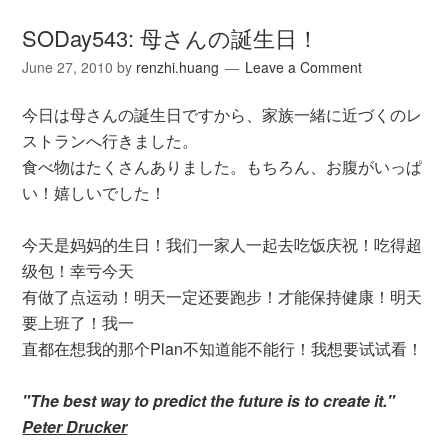
SODay543: 母さんの誕生日！
June 27, 2010
by
renzhi.huang
Leave a Comment
今日は母さんの誕生日ですから、家族一緒に近づくのレ
ストランへ行きました。
食べ物はたくさんありました。もちろん、お腹がいっぱ
い！嬉しいでした！
今天是妈妈的生日！我们一家人一起去吃饭庆祝！吃得超
级包！幸亏今天
有做了点运动！明天一定还要跑步！才能保持健康！明天
要上班了！我一
直都在想我的那个Plan不知道能不能行！我想要试试看！
"The best way to predict the future is to create it."
Peter Drucker