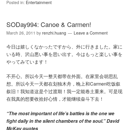
Posted in:
Entertainment
SODay994: Canoe & Carmen!
March 26, 2011
by
renzhi.huang
Leave a Comment
今日は嬉しくなかったですから、外に行きました。家に
いる時、沢山悪い事を思い出す。今はもっと楽しい事を
やってみています！
不开心。所以今天一整天都带在外面。在家里会胡思乱
想。所以今天一天都在划独木舟，晚上和Carmen吃饭叙
叙旧！我知道这是个过渡期！我一定能卷土重来。可是现
在我真的想要收拾好心情，才能继续奋斗下去！
“The most important of life’s battles is the one we
fight daily in the silent chambers of the soul.” David
McKay quotes