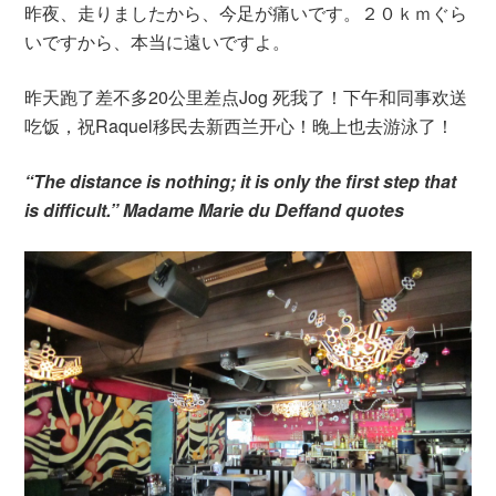
昨夜、走りましたから、今足が痛いです。２０ｋｍぐら
いですから、本当に遠いですよ。
昨天跑了差不多20公里差点Jog 死我了！下午和同事欢送
吃饭，祝Raquel移民去新西兰开心！晚上也去游泳了！
“The distance is nothing; it is only the first step that
is difficult.” Madame Marie du Deffand quotes