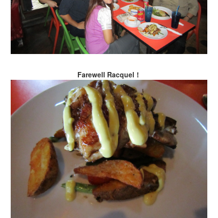
Farewell Racquel！