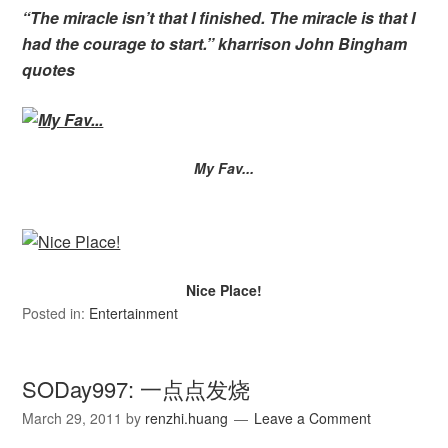
“The miracle isn’t that I finished. The miracle is that I
had the courage to start.” kharrison John Bingham
quotes
My Fav...
Nice Place!
Posted in:
Entertainment
SODay997: 一点点发烧
March 29, 2011
by
renzhi.huang
Leave a Comment