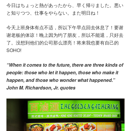
今日はちょっと熱があったから、早く帰りました。悪い
と知りつつ、仕事をやらない。また明日ね！
今天上班身体有点不适，所以下午早点回去休息了！要谢
谢老板的体谅！晚上因为约了朋友，所以不能退，只好去
了。没想到他们的公司那么漂亮！将来我也要有自己的
SOHO!
“When it comes to the future, there are three kinds of
people: those who let it happen, those who make it
happen, and those who wonder what happened.”
John M. Richardson, Jr. quotes