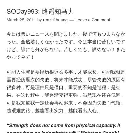
SODay993: 路遥知马力
March 25, 2011
by
renzhi.huang
Leave a Comment
今日は悪いニュースを聞きました。後で何もつまらなか
った。全然嬉しくなかったです。今は本当に苦しいです
けど、誰にも分からない。苦しくても、諦めない！また
やってみて！
可能人生就是要经历很这么多事，才能成长。可能我就是
需要经历屡次的失败，将来才能成功。尽管失败的原因有
很多种，可是理由只是借口，重要的不知是过程：是结
果。在这过程中，我逐渐变得更强，虽然现在还在低潮，
可是我知道我一定还会再站起来，不会因为失败而气馁。
越艰难的路，越能看出实力，越能看出人心。
“Strength does not come from physical capacity. It
comes from an indomitable will.” Mahatma Gandhi